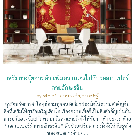
เสริมฮวงจุ้ยการค้า เพิ่มความเฮงไปกับวอลเปเปอร์
ลายอักษรจีน
by
admin3
|
ภาพฮวงจุ้ย
,
สาระน่ารู้
ธุรกิจหรือการค้าใดๆก็ตามทุกคนที่เกี่ยวข้องมักให้ความสำคัญกับ
สิ่งที่เสริมให้ธุรกิจเจริญเติบโต เรื่องความเชื่อก็เป็นสิ่งสำคัญเช่นกัน
การปรับฮวงจุ้ยเสริมความมั่นคงและมั่งคั่งให้กับการค้าของเราด้วย
“วอลเปเปอร์ผ้าลายอักษรจีน” ตัวช่วยเสริมความมั่งคั่งให้กับธุรกิจ
ของคุณอย่างง่ายๆ...