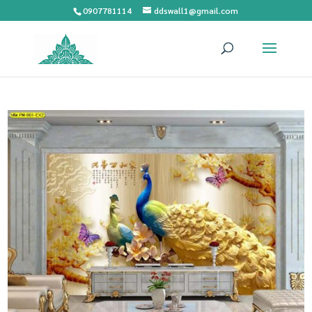
0907781114
ddswall1@gmail.com