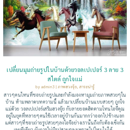
เปลี่ยนมุมถ่ายรูปในบ้านด้วยวอลเปเปอร์ 3 ลาย 3
สไตล์ ถูกใจแม่
by
admin3
|
ภาพฮวงจุ้ย
,
สาระน่ารู้
สาวๆคนไหนที่ชอบถ่ายรูปและกำลังมองหามุมถ่ายภาพสวยๆใน
บ้าน ห้ามพลาดบทความนี้ แล้วมาเปลี่ยนบ้านแบบสวยๆ ถูกใจ
แม่ด้วย วอลเปเปอร์เสริมฮวงจุ้ย กับลายยอดฮิตตามโทนไอจีคุณ
อยู่ในยุคที่หลายๆคนใช้เวลาอยู่บ้านกันมากกว่าออกไปข้างนอก
แต่สาวๆที่ชอบถ่ายรูปสวยๆลงไอจีอย่างเรานั้นถึงกับต้องเซ็งกัน
เลยทีเดียว กับการไม่มีรูปสวยๆลงเพราะไปไหนไม่ได้...