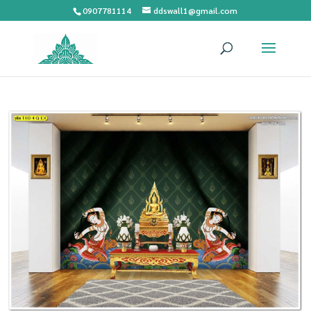
0907781114
ddswall1@gmail.com