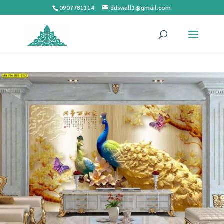
0907781114
ddswall1@gmail.com