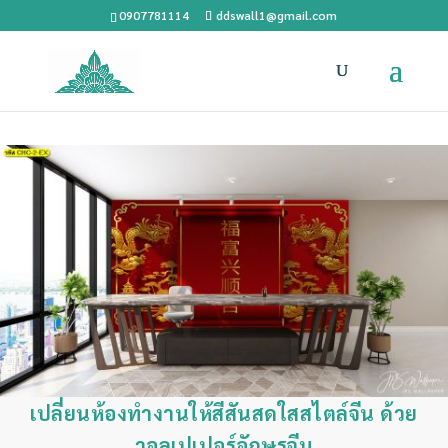
0907781114
ddswall1@gmail.com
เปลี่ยนห้องทำงานให้สีสันสดใสสไตล์จีน ด้วย
วอลเปเปอร์อักษรจีน