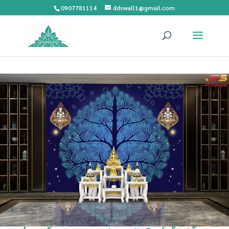
0907781114
ddswall1@gmail.com