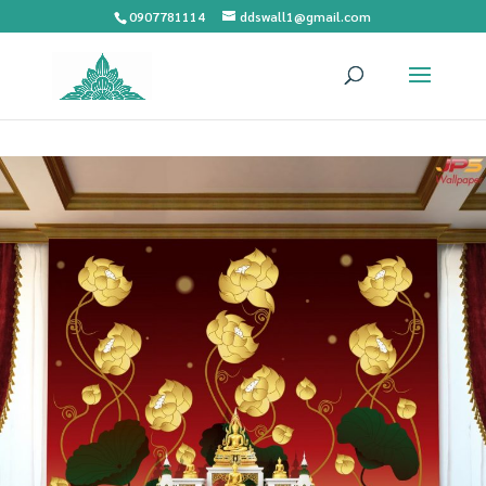
0907781114
ddswall1@gmail.com