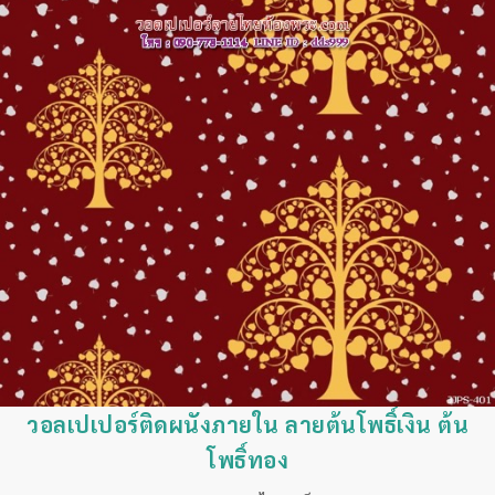
วอลเปเปอร์ติดผนังภายใน ลายต้นโพธิ์เงิน ต้น
โพธิ์ทอง