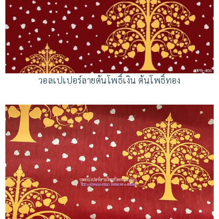
วอลเปเปอร์ลายต้นโพธิ์เงิน ต้นโพธิ์ทอง