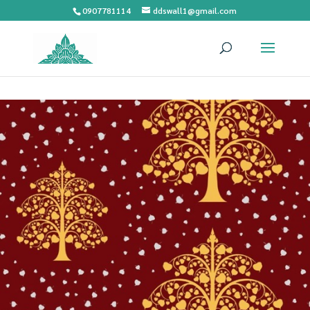
0907781114
ddswall1@gmail.com