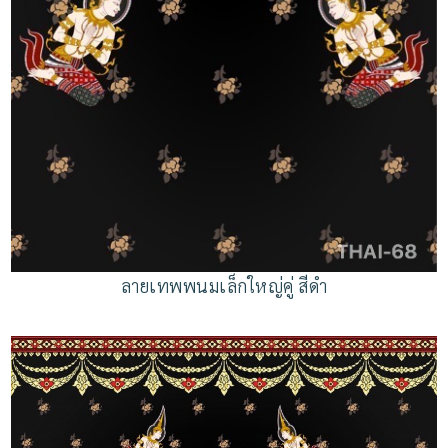
ลายเทพพนมเล็กใหญ่คู่ สีดำ