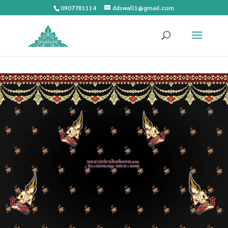
0907781114
ddswall1@gmail.com