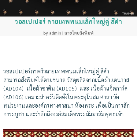
วอลเปเปอร์ ลายเทพพนมเล็กใหญ่คู่ สีดำ
by
admin
|
ลายไทยสั่งพิมพ์
วอลเปเปอร์ภาพวิวลายเทพพนมเล็กใหญ่คู่ สีดำ
สามารถสั่งพิมพ์ได้ตามขนาด วัสดุผลิตจากเนื้อผ้าแคนวาส
(AD104) เนื้อผ้าซาติน (AD105) และ เนื้อผ้าแจ็คการ์ด
(AD106) เหมาะสำหรับติดตั้งในพระอุโบสถ ศาลา วัด
หน่วยงานและองค์กรทางศาสนา ห้องพระ เพื่อเป็นการสัก
การะบูชา และรำลึกถึงองค์สมเด็จพระสัมมาสัมพุทธเจ้า