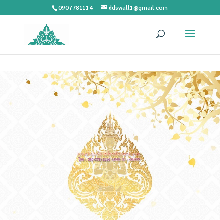
0907781114
ddswall1@gmail.com