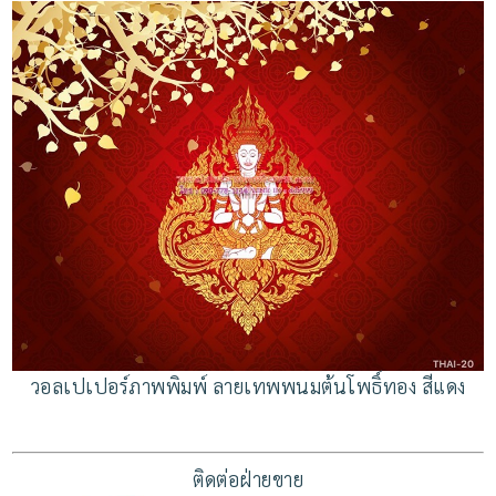
วอลเปเปอร์ภาพพิมพ์ ลายเทพพนมต้นโพธิ์ทอง สีแดง
ติดต่อฝ่ายขาย