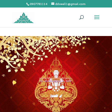
0907781114
ddswall1@gmail.com