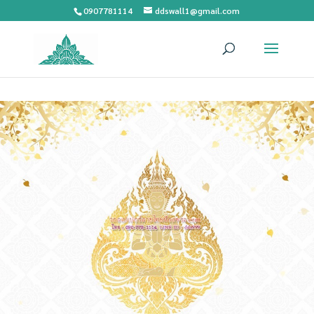
0907781114
ddswall1@gmail.com