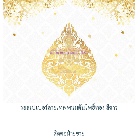
วอลเปเปอร์ลายเทพพนมต้นโพธิ์ทอง สีขาว
ติดต่อฝ่ายขาย