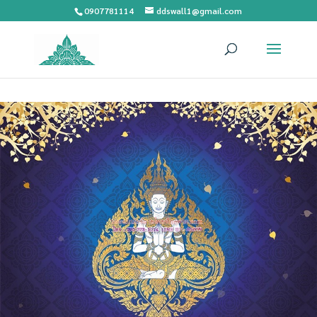
0907781114
ddswall1@gmail.com