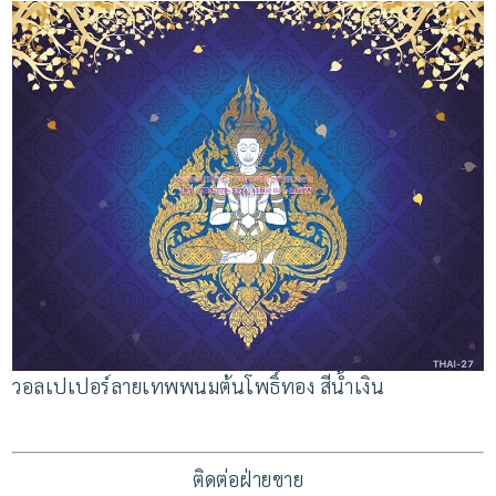
วอลเปเปอร์ลายเทพพนมต้นโพธิ์ทอง สีน้ำเงิน
ติดต่อฝ่ายขาย