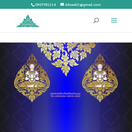
0907781114
ddswall1@gmail.com