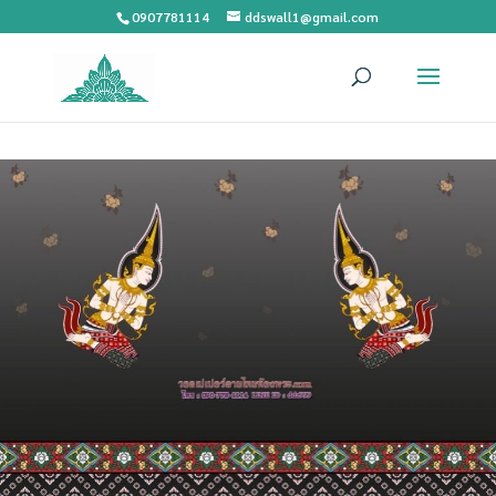
0907781114
ddswall1@gmail.com