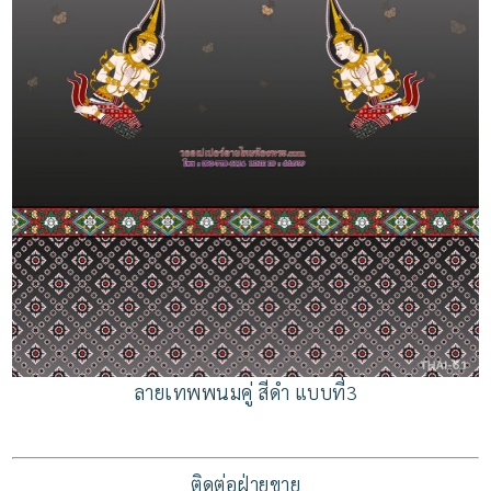
ลายเทพพนมคู่ สีดำ แบบที่3
ติดต่อฝ่ายขาย