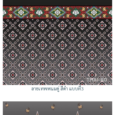
ลายเทพพนมคู่ สีดำ แบบที่3