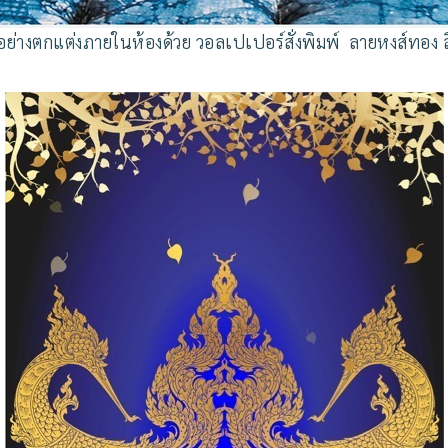
วอย่างตกแต่งภายในห้องด้วย วอลเปเปอร์สั่งพิมพ์ ลายหงส์ทอง สี