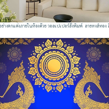
วอย่างตกแต่งภายในห้องด้วย วอลเปเปอร์สั่งพิมพ์ ลายหงส์ทอง สี