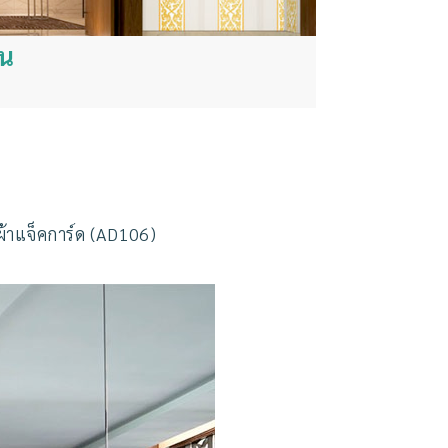
ิน
ผ้าแจ็คการ์ด (AD106)