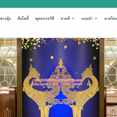
ฮวงจุ้ย
ต้นโพธิ์
พุทธประวัติ
ขายดี
แนะนำ
ลายไทย