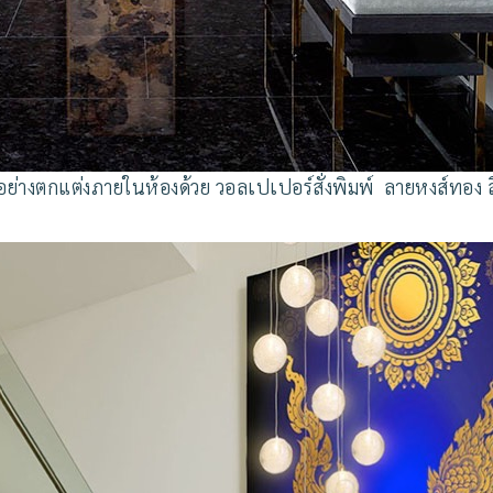
วอย่างตกแต่งภายในห้องด้วย วอลเปเปอร์สั่งพิมพ์ ลายหงส์ทอง สี