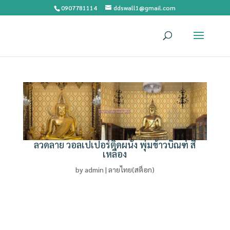
0907781114
ddswall1@gmail.com
ลวดลาย วอลเปเปอร์ติดผนัง พุ่มข้าวบิณฑ์ สี
เหลือง
by
admin
|
ลายไทย(สต็อก)