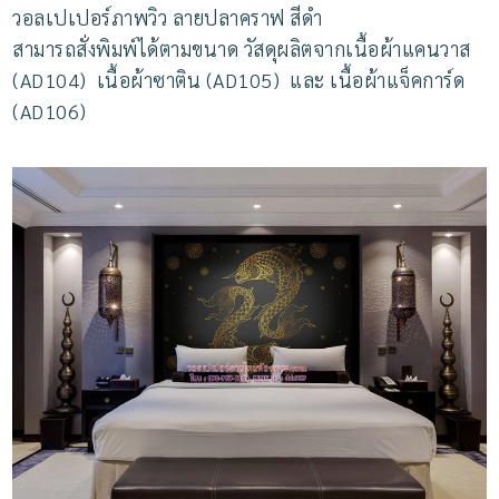
วอลเปเปอร์ภาพวิว ลายปลาคราฟ สีดำ
สามารถสั่งพิมพ์ได้ตามขนาด วัสดุผลิตจากเนื้อผ้าแคนวาส
(AD104) เนื้อผ้าซาติน (AD105) และ เนื้อผ้าแจ็คการ์ด
(AD106)