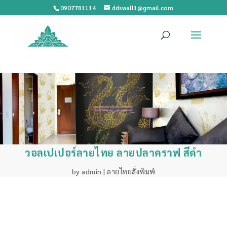
0907781114
ddswall1@gmail.com
วอลเปเปอร์ลายไทย ลายปลาคราฟ สีดำ
by
admin
|
ลายไทยสั่งพิมพ์