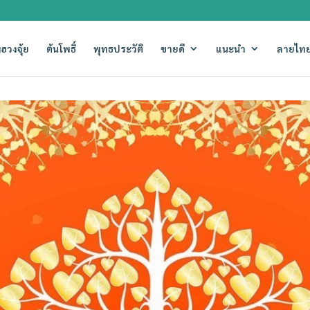
ฮวงจุ้ย
ต้นโพธิ์
พุทธประวัติ
ขายดี
แนะนำ
ลายไทย