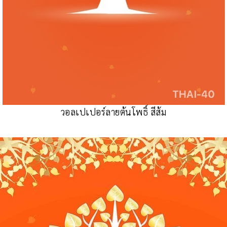
วอลเปเปอร์ลายต้นโพธิ์ สีส้ม