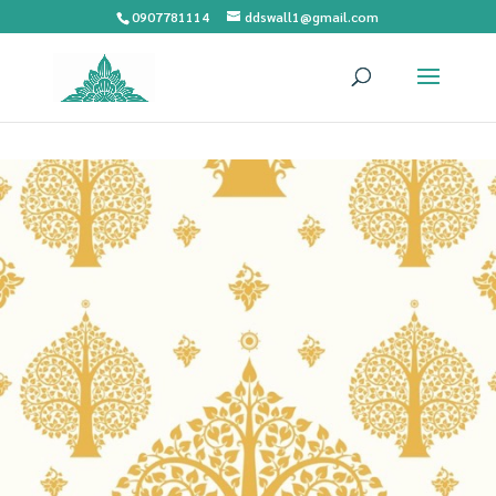
0907781114
ddswall1@gmail.com