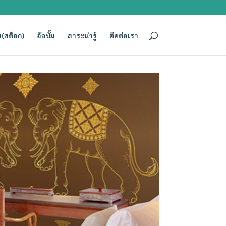
(สต็อก)
อัลบั้ม
สาระน่ารู้
ติดต่อเรา