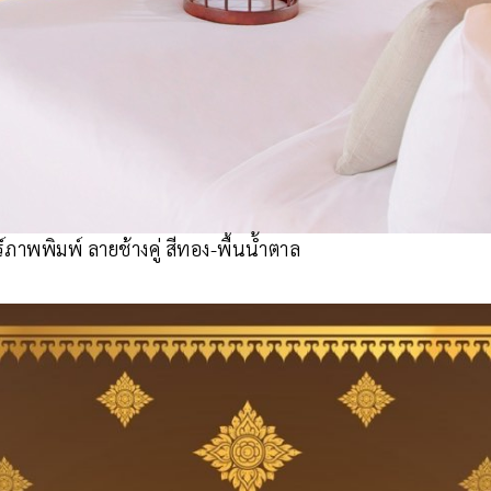
ภาพพิมพ์ ลายช้างคู่ สีทอง-พื้นน้ำตาล