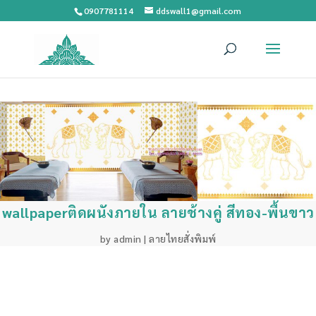
0907781114
ddswall1@gmail.com
wallpaperติดผนังภายใน ลายช้างคู่ สีทอง-พื้นขาว
by
admin
|
ลายไทยสั่งพิมพ์