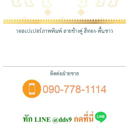
วอลเปเปอร์ภาพพิมพ์ ลายช้างคู่ สีทอง-พื้นขาว
ติดต่อฝ่ายขาย