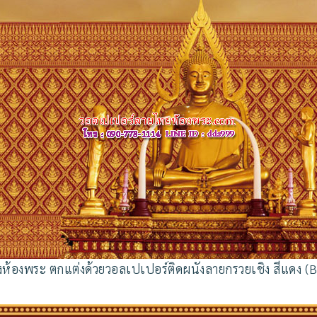
างห้องพระ ตกแต่งด้วยวอลเปเปอร์ติดผนังลายกรวยเชิง สีแดง (