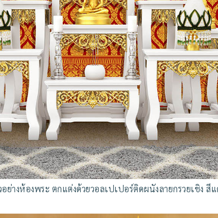
ัวอย่างห้องพระ ตกแต่งด้วยวอลเปเปอร์ติดผนังลายกรวยเชิง สีแ