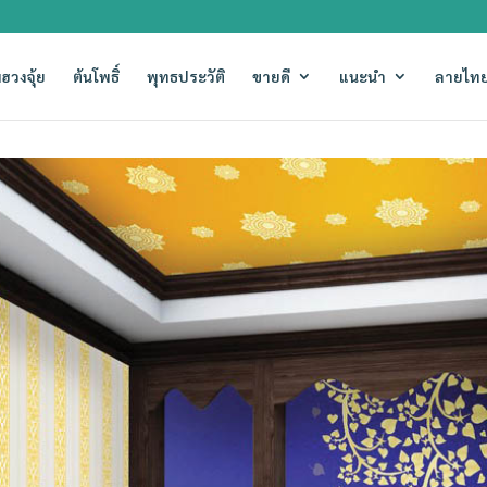
ฮวงจุ้ย
ต้นโพธิ์
พุทธประวัติ
ขายดี
แนะนำ
ลายไทย