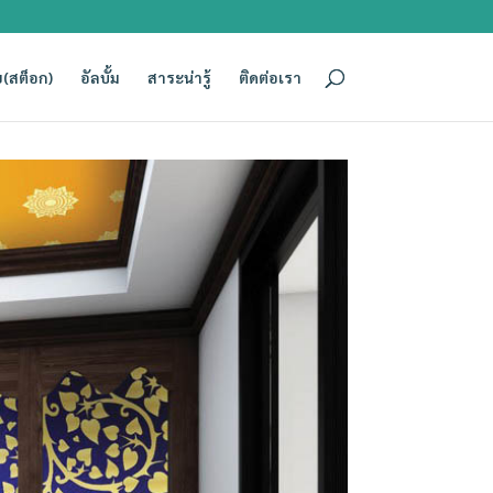
(สต็อก)
อัลบั้ม
สาระน่ารู้
ติดต่อเรา