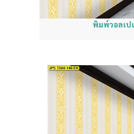
พิมพ์วอลเปเ