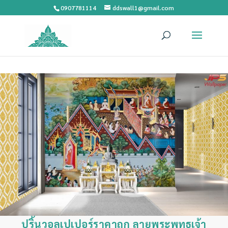
0907781114
ddswall1@gmail.com
ปริ้นวอลเปเปอร์ราคาถูก ลายพระพุทธเจ้า