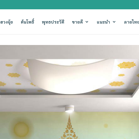
ฮวงจุ้ย
ต้นโพธิ์
พุทธประวัติ
ขายดี
แนะนำ
ลายไทย