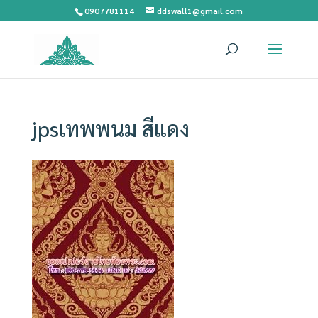
0907781114
ddswall1@gmail.com
jpsเทพพนม สีแดง