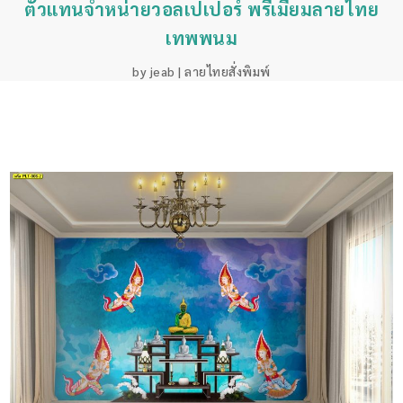
ตัวแทนจำหน่ายวอลเปเปอร์ พรีเมี่ยมลายไทย
เทพพนม
by
jeab
|
ลายไทยสั่งพิมพ์