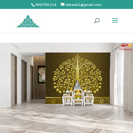
0907781114
ddswall1@gmail.com