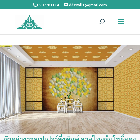
0907781114
ddswall1@gmail.com
ตัวอย่างวอลเปเปอร์สั่งพิมพ์ ลายไทยต้นโพธิ์ทอง