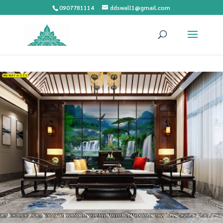
0907781114
ddswall1@gmail.com