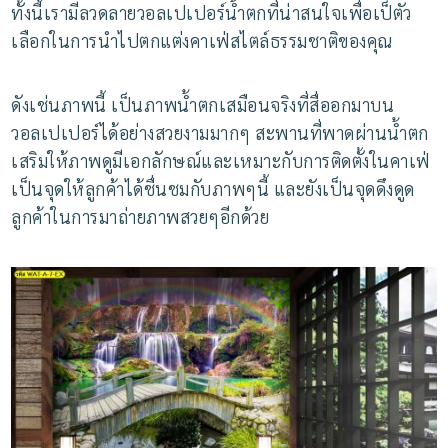
ทั้งนี้เรามีลวดลายวอลเปเปอร์น้ำตกที่น่าสนใจเพื่อเป็ตัว
เลือกในการนำไปตกแต่งคาเฟ่สไตล์ธรรมชาติของคุณ
ดังเช่นภาพนี้
เป็นภาพน้ำตกเสมือนจริงที่สื่ออกมาบน
วอลเปเปอร์ได้อย่างสวยงามมากๆ
สะพานที่พาดผ่านน้ำตก
เสริมให้ภาพดูมีเอกลักษณ์และเหมาะกับการติดตั้งในคาเฟ่
เป็นจุดให้ลูกค้าได้ชื่นชมกับภาพๆนี้
และยังเป็นจุดดึงดูด
ลูกค้าในการมาถ่ายภาพสวยๆอีกด้วย