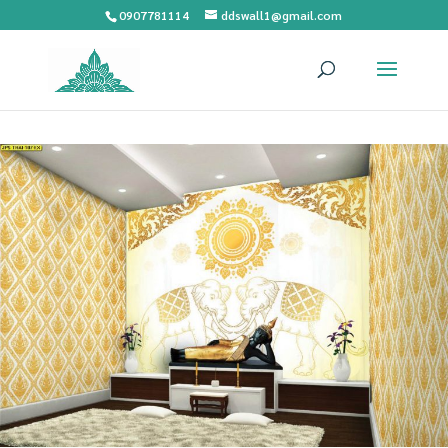
0907781114
ddswall1@gmail.com