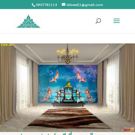
0907781114
ddswall1@gmail.com